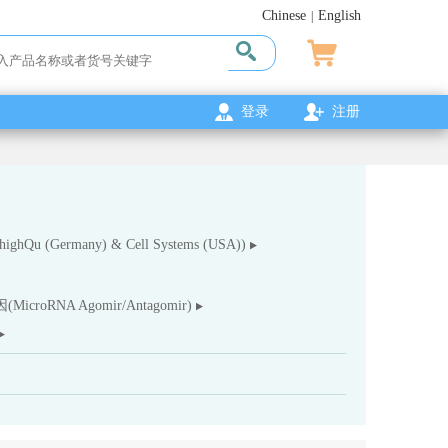
Chinese
English
|
登录
注册
ghQu (Germany) & Cell Systems (USA))
(MicroRNA Agomir/Antagomir)