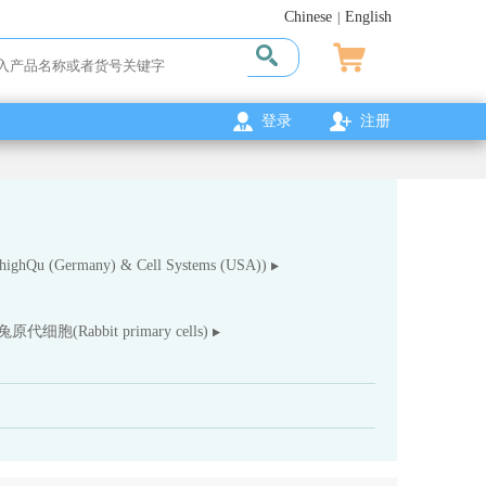
Chinese
English
|
登录
注册
ghQu (Germany) & Cell Systems (USA))
兔原代细胞(Rabbit primary cells)