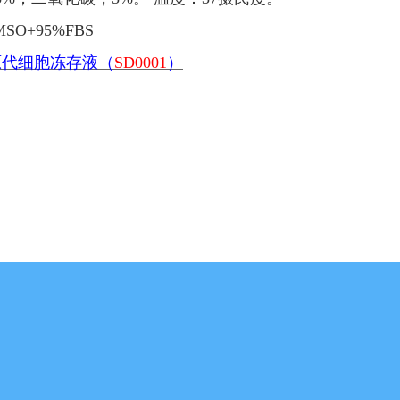
MSO+95%FBS
原代细胞冻存液（
SD0001
）