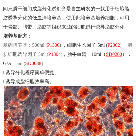
间
充
质干细胞
成脂
分化试剂盒是自主研发的一款用于细胞脂
肪诱导分化的
低血清培养基，使用此培养基培养细胞，可用
于骨髓、脐带、脂肪等组织来源的细胞进行诱导脂肪分化
。
培养基配方
：
基础培养基：500ml (
P1300
)
，细胞生长因子 5ml (
P2002
) ，
脂
肪细胞诱导因子 5ml (
P1304
)
，胎牛血清：10ml（
SD0200
），
G/A：
SD0038
5ml(
）
l
诱导分化程序简单便捷。
l
诱导成脂细胞效率高。