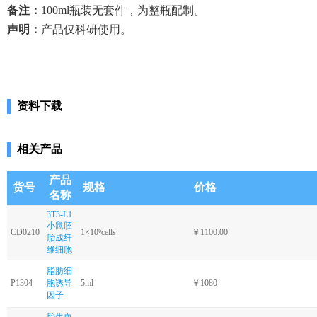
备注：
100ml瓶装无套件，为整瓶配制。
声明：
产品仅科研使用。
资料下载
相关产品
产品
货号
规格
价格
名称
3T3-L1
小鼠胚
CD0210
1×10⁶cells
￥1100.00
胎成纤
维细胞
脂肪细
P1304
胞诱导
5ml
￥1080
因子