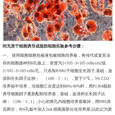
间充质干细胞诱导成脂肪细胞实验参考步骤：
一、 使用细胞细胞包被液包被细胞培养板，将传代或复苏冻
存的细胞接种到6孔板上，密度为2×105 -3×105 cells/cm2或
2×105 -3×105 cells/孔，只添加P2002干细胞生长因子,基础，血
清和生长因子比例： （100：5：1），置于37℃，5% CO2
培养箱中培养，当细胞汇合度达到80%-90%时，用P1304脂肪
诱导细胞因子重新配制培养基，
基础，血清和生长因子比
例：（100：1 : 1）,
小心的将孔内细胞培养基吸掉，用PBS清
洗两次，向6孔板中加入2mL细胞脂肪分化培养基,以此记为第