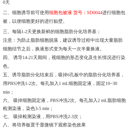
0天
二
、细胞诱导前可使用
细胞包被液 货号：SD0044
进行细胞包
被，以便细胞更好的进行贴壁。
三
、每隔1-2天更换新鲜的细胞脂肪分化培养基；
注意：为防止脂肪细胞脱落，建议诱导过程中出现大量脂肪
细胞结节之后，换液形式变为每天一次半量换液。
四
、 诱导14-21天期间，视细胞的形态变化及生长情况进行染
色。
五
、诱导脂肪分化结束后，吸掉6孔板中的脂肪分化培养基，
用PBS冲洗1-2次。每孔加入1 mL细胞固定液，固定10~30
min；
六
、 吸掉细胞固定液，PBS冲洗2次。每孔加入2 mL脂肪细胞
检测染液，染色3-5 min；
七
、 吸掉检测染液，用PBS冲洗2-3次；
八、将培养板置于显微镜下观察染色效果