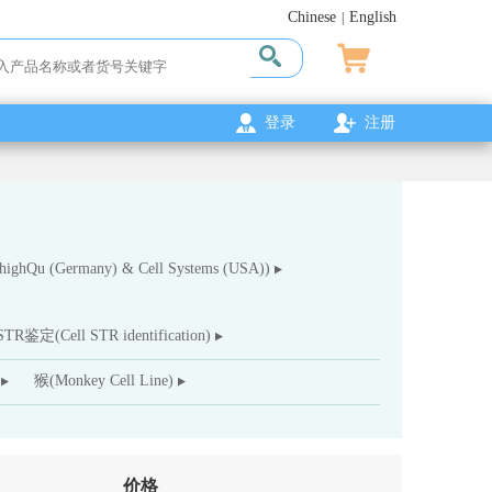
Chinese
English
|
登录
注册
ghQu (Germany) & Cell Systems (USA))
R鉴定(Cell STR identification)
猴(Monkey Cell Line)
价格