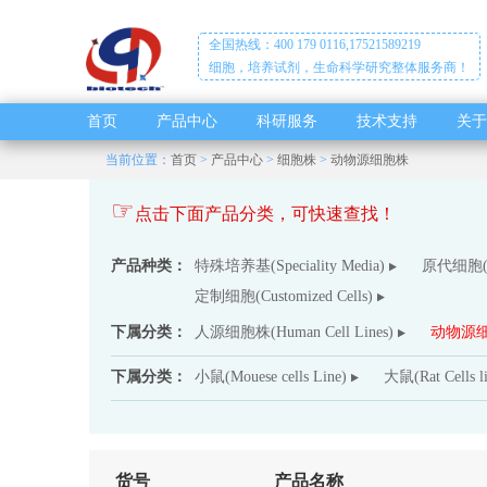
全国热线：400 179 0116,17521589219
细胞，培养试剂，生命科学研究整体服务商！
首页
产品中心
科研服务
技术支持
关于
当前位置：
首页
>
产品中心
>
细胞株
>
动物源细胞株
☞
点击下面产品分类，可快速查找！
产品种类：
特殊培养基(Speciality Media)
原代细胞(Pr
定制细胞(Customized Cells)
下属分类：
人源细胞株(Human Cell Lines)
动物源细胞株
下属分类：
小鼠(Mouese cells Line)
大鼠(Rat Cells li
货号
产品名称